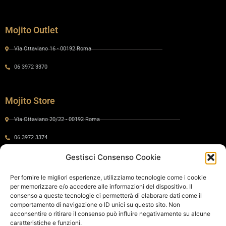
Mojito Outlet
Via Ottaviano 16 - 00192 Roma
06 3972 3370
Mojito Store
Via Ottaviano 20/22 - 00192 Roma
06 3972 3374
Gestisci Consenso Cookie
Gaia by Mojito
Per fornire le migliori esperienze, utilizziamo tecnologie come i cookie
per memorizzare e/o accedere alle informazioni del dispositivo. Il
Via Ottaviano 24 - 00192 Roma
consenso a queste tecnologie ci permetterà di elaborare dati come il
comportamento di navigazione o ID unici su questo sito. Non
06 575 8821
acconsentire o ritirare il consenso può influire negativamente su alcune
caratteristiche e funzioni.