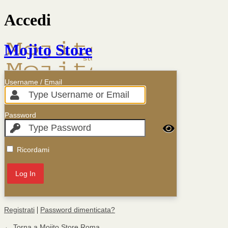
Accedi
Mojito Store
Username / Email
Password
Ricordami
|
Registrati
Password dimenticata?
← Torna a Mojito Store Roma