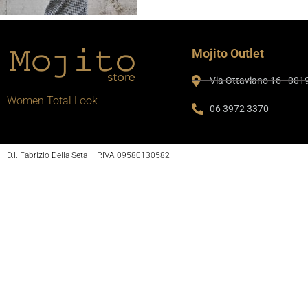
Mojito Outlet
Via Ottaviano 16 - 00
Women Total Look
06 3972 3370
D.I. Fabrizio Della Seta – P.IVA 09580130582