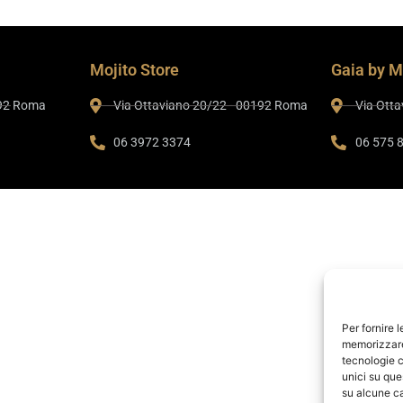
Mojito Store
Gaia by M
192 Roma
Via Ottaviano 20/22 - 00192 Roma
Via Ott
06 3972 3374
06 575 
Per fornire 
memorizzare 
tecnologie c
unici su que
su alcune ca