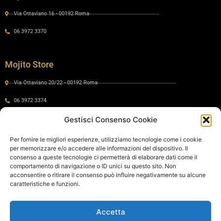
Via Ottaviano 16 - 00192 Roma
06 3972 3370
Mojito Store
Via Ottaviano 20/22 - 00192 Roma
06 3972 3374
Gestisci Consenso Cookie
Gaia by Mojito
Per fornire le migliori esperienze, utilizziamo tecnologie come i cookie
per memorizzare e/o accedere alle informazioni del dispositivo. Il
Via Ottaviano 24 - 00192 Roma
consenso a queste tecnologie ci permetterà di elaborare dati come il
comportamento di navigazione o ID unici su questo sito. Non
06 575 8821
acconsentire o ritirare il consenso può influire negativamente su alcune
caratteristiche e funzioni.
Policy
Accetta
Cookie Policy