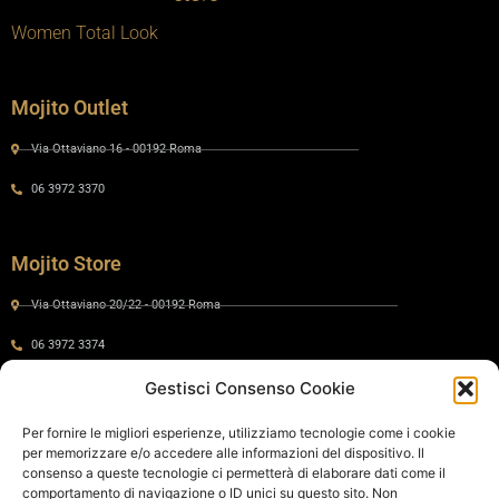
Women Total Look
Mojito Outlet
Via Ottaviano 16 - 00192 Roma
06 3972 3370
Mojito Store
Via Ottaviano 20/22 - 00192 Roma
06 3972 3374
Gestisci Consenso Cookie
Gaia by Mojito
Per fornire le migliori esperienze, utilizziamo tecnologie come i cookie
per memorizzare e/o accedere alle informazioni del dispositivo. Il
Via Ottaviano 24 - 00192 Roma
consenso a queste tecnologie ci permetterà di elaborare dati come il
comportamento di navigazione o ID unici su questo sito. Non