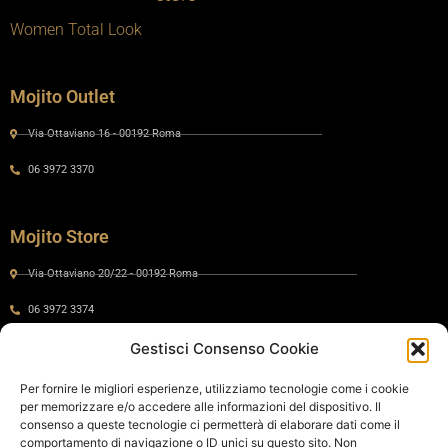
Women Total Look
Mojito Outlet
Via Ottaviano 16 - 00192 Roma
06 3972 3370
Mojito Store
Via Ottaviano 20/22 - 00192 Roma
06 3972 3374
Gestisci Consenso Cookie
Gaia by Mojito
Per fornire le migliori esperienze, utilizziamo tecnologie come i cookie
per memorizzare e/o accedere alle informazioni del dispositivo. Il
Via Ottaviano 24 - 00192 Roma
consenso a queste tecnologie ci permetterà di elaborare dati come il
comportamento di navigazione o ID unici su questo sito. Non