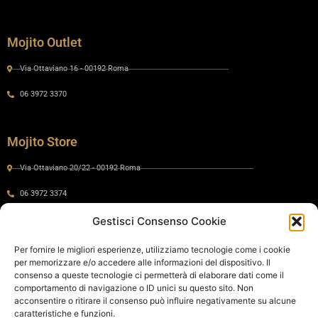
Mojito Outlet
Via Ottaviano 16 - 00192 Roma
06 3972 3370
Mojito Store
Via Ottaviano 20/22 - 00192 Roma
06 3972 3374
Gestisci Consenso Cookie
Gaia by Mojito
Per fornire le migliori esperienze, utilizziamo tecnologie come i cookie
per memorizzare e/o accedere alle informazioni del dispositivo. Il
Via Ottaviano 24 - 00192 Roma
consenso a queste tecnologie ci permetterà di elaborare dati come il
comportamento di navigazione o ID unici su questo sito. Non
06 575 8821
acconsentire o ritirare il consenso può influire negativamente su alcune
caratteristiche e funzioni.