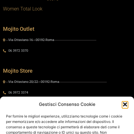
Women Total Look
Mojito Outlet
Via Ottaviano 16 - 00192 Roma
06 3972 3370
Mojito Store
Via Ottaviano 20/22 - 00192 Roma
06 3972 3374
Gestisci Consenso Cookie
Gaia by Mojito
Per fornire le migliori esperienze, utilizziamo tecnologie come i cookie
per memorizzare e/o accedere alle informazioni del dispositivo. Il
Via Ottaviano 24 - 00192 Roma
consenso a queste tecnologie ci permetterà di elaborare dati come il
comportamento di navigazione o ID unici su questo sito. Non