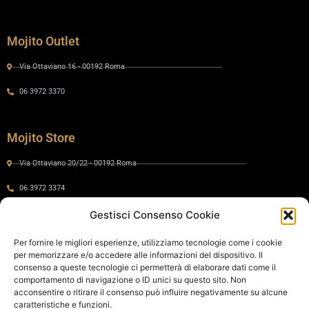
Mojito Outlet
Via Ottaviano 16 - 00192 Roma
06 3972 3370
Mojito Store
Via Ottaviano 20/22 - 00192 Roma
06 3972 3374
Gestisci Consenso Cookie
Gaia by Mojito
Per fornire le migliori esperienze, utilizziamo tecnologie come i cookie
per memorizzare e/o accedere alle informazioni del dispositivo. Il
Via Ottaviano 24 - 00192 Roma
consenso a queste tecnologie ci permetterà di elaborare dati come il
comportamento di navigazione o ID unici su questo sito. Non
06 575 8821
acconsentire o ritirare il consenso può influire negativamente su alcune
caratteristiche e funzioni.