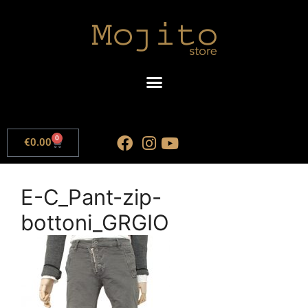
0
€
0.00
E-C_Pant-zip-
bottoni_GRGIO