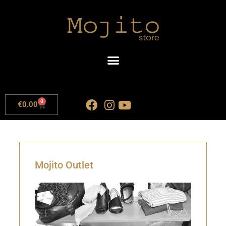
0
€
0.00
Mojito Outlet