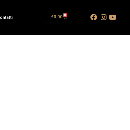
0
€
0.00
ontatti