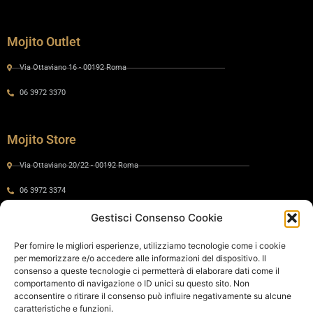
Mojito Outlet
Via Ottaviano 16 - 00192 Roma
06 3972 3370
Mojito Store
Via Ottaviano 20/22 - 00192 Roma
06 3972 3374
Gestisci Consenso Cookie
Gaia by Mojito
Per fornire le migliori esperienze, utilizziamo tecnologie come i cookie
per memorizzare e/o accedere alle informazioni del dispositivo. Il
Via Ottaviano 24 - 00192 Roma
consenso a queste tecnologie ci permetterà di elaborare dati come il
comportamento di navigazione o ID unici su questo sito. Non
06 575 8821
acconsentire o ritirare il consenso può influire negativamente su alcune
caratteristiche e funzioni.