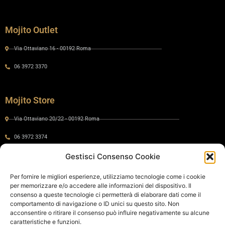
Mojito Outlet
Via Ottaviano 16 - 00192 Roma
06 3972 3370
Mojito Store
Via Ottaviano 20/22 - 00192 Roma
06 3972 3374
Gestisci Consenso Cookie
Gaia by Mojito
Per fornire le migliori esperienze, utilizziamo tecnologie come i cookie
per memorizzare e/o accedere alle informazioni del dispositivo. Il
Via Ottaviano 24 - 00192 Roma
consenso a queste tecnologie ci permetterà di elaborare dati come il
comportamento di navigazione o ID unici su questo sito. Non
06 575 8821
acconsentire o ritirare il consenso può influire negativamente su alcune
caratteristiche e funzioni.