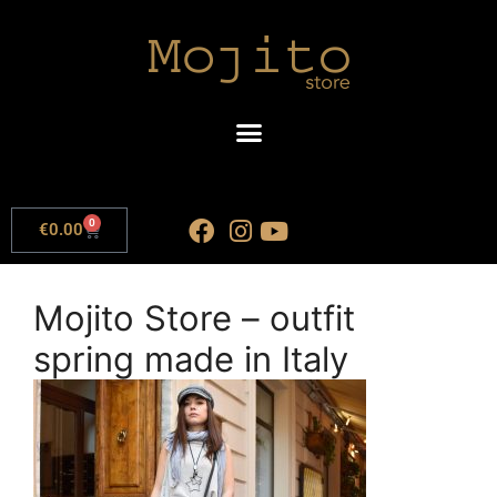
0
€
0.00
Mojito Store – outfit
spring made in Italy