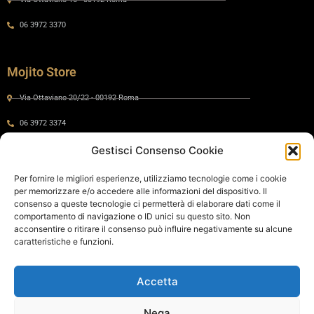
06 3972 3370
Mojito Store
Via Ottaviano 20/22 - 00192 Roma
06 3972 3374
Gestisci Consenso Cookie
Gaia by Mojito
Per fornire le migliori esperienze, utilizziamo tecnologie come i cookie
per memorizzare e/o accedere alle informazioni del dispositivo. Il
Via Ottaviano 24 - 00192 Roma
consenso a queste tecnologie ci permetterà di elaborare dati come il
comportamento di navigazione o ID unici su questo sito. Non
06 575 8821
acconsentire o ritirare il consenso può influire negativamente su alcune
caratteristiche e funzioni.
Policy
Accetta
Cookie Policy
Privacy Policy
Nega