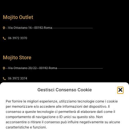
Mojito Outlet
Via Ottaviano 16 - 00192 Roma
06 3972 3370
Mojito Store
Via Ottaviano 20/22 - 00192 Roma
06 3972 3374
Gestisci Consenso Cookie
Gaia by Mojito
Per fornire le migliori esperienze, utilizziamo tecnologie come i cookie
per memorizzare e/o accedere alle informazioni del dispositivo. Il
Via Ottaviano 24 - 00192 Roma
consenso a queste tecnologie ci permetterà di elaborare dati come il
comportamento di navigazione o ID unici su questo sito. Non
06 575 8821
acconsentire o ritirare il consenso può influire negativamente su alcune
caratteristiche e funzioni.