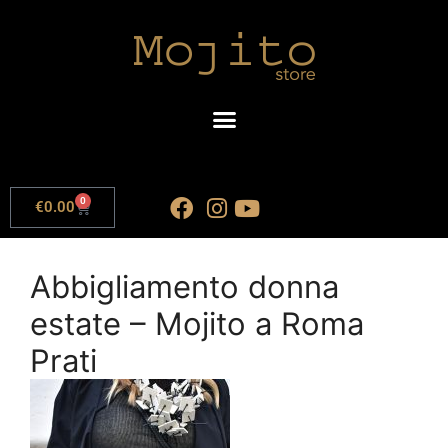
0
€
0.00
Abbigliamento donna
estate – Mojito a Roma
Prati