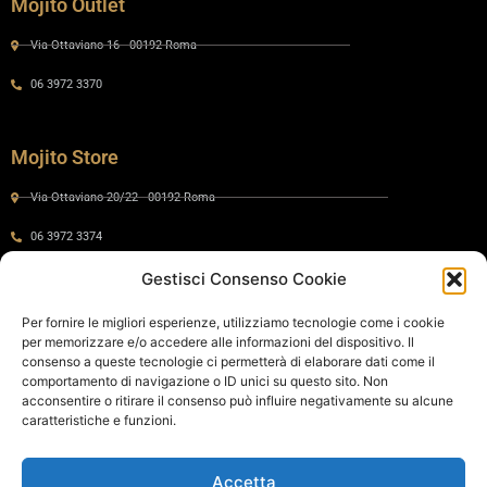
Mojito Outlet
Via Ottaviano 16 - 00192 Roma
06 3972 3370
Mojito Store
Via Ottaviano 20/22 - 00192 Roma
06 3972 3374
Gestisci Consenso Cookie
Gaia by Mojito
Per fornire le migliori esperienze, utilizziamo tecnologie come i cookie
per memorizzare e/o accedere alle informazioni del dispositivo. Il
Via Ottaviano 24 - 00192 Roma
consenso a queste tecnologie ci permetterà di elaborare dati come il
comportamento di navigazione o ID unici su questo sito. Non
06 575 8821
acconsentire o ritirare il consenso può influire negativamente su alcune
caratteristiche e funzioni.
Policy
Accetta