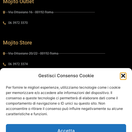
Mojito Outlet
Via Ottaviano 16 - 00192 Roma
06 3972 3370
Mojito Store
Via Ottaviano 20/22 - 00192 Roma
06 3972 3374
Gestisci Consenso Cookie
Gaia by Mojito
Per fornire le migliori esperienze, utilizziamo tecnologie come i cookie
per memorizzare e/o accedere alle informazioni del dispositivo. Il
Via Ottaviano 24 - 00192 Roma
consenso a queste tecnologie ci permetterà di elaborare dati come il
comportamento di navigazione o ID unici su questo sito. Non
06 575 8821
acconsentire o ritirare il consenso può influire negativamente su alcune
caratteristiche e funzioni.
Policy
Accetta