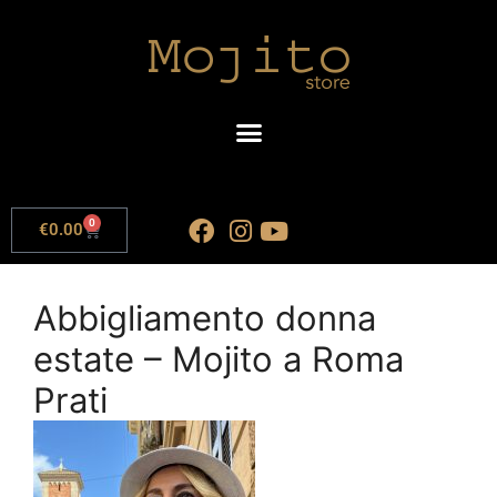
0
€
0.00
Abbigliamento donna
estate – Mojito a Roma
Prati