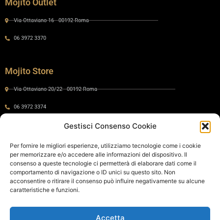
Mojito Outlet
Via Ottaviano 16 - 00192 Roma
06 3972 3370
Mojito Store
Via Ottaviano 20/22 - 00192 Roma
06 3972 3374
Gestisci Consenso Cookie
Gaia by Mojito
Per fornire le migliori esperienze, utilizziamo tecnologie come i cookie
per memorizzare e/o accedere alle informazioni del dispositivo. Il
Via Ottaviano 24 - 00192 Roma
consenso a queste tecnologie ci permetterà di elaborare dati come il
comportamento di navigazione o ID unici su questo sito. Non
06 575 8821
acconsentire o ritirare il consenso può influire negativamente su alcune
caratteristiche e funzioni.
Policy
Accetta