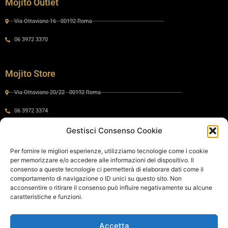
Mojito Outlet
Via Ottaviano 16 - 00192 Roma
06 3972 3370
Mojito Store
Via Ottaviano 20/22 - 00192 Roma
06 3972 3374
Gestisci Consenso Cookie
Gaia by Mojito
Per fornire le migliori esperienze, utilizziamo tecnologie come i cookie
per memorizzare e/o accedere alle informazioni del dispositivo. Il
Via Ottaviano 24 - 00192 Roma
consenso a queste tecnologie ci permetterà di elaborare dati come il
comportamento di navigazione o ID unici su questo sito. Non
06 575 8821
acconsentire o ritirare il consenso può influire negativamente su alcune
caratteristiche e funzioni.
Policy
Accetta