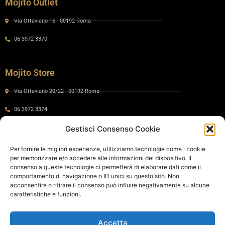
Mojito Outlet
Via Ottaviano 16 - 00192 Roma
06 3972 3370
Mojito Store
Via Ottaviano 20/22 - 00192 Roma
06 3972 3374
Gestisci Consenso Cookie
Gaia by Mojito
Per fornire le migliori esperienze, utilizziamo tecnologie come i cookie
per memorizzare e/o accedere alle informazioni del dispositivo. Il
Via Ottaviano 24 - 00192 Roma
consenso a queste tecnologie ci permetterà di elaborare dati come il
comportamento di navigazione o ID unici su questo sito. Non
06 575 8821
acconsentire o ritirare il consenso può influire negativamente su alcune
caratteristiche e funzioni.
Policy
Accetta