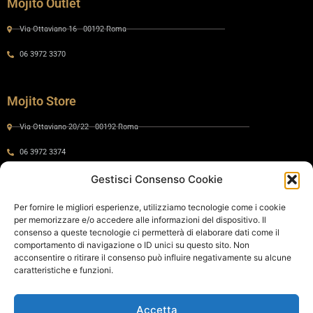
Mojito Outlet
Via Ottaviano 16 - 00192 Roma
06 3972 3370
Mojito Store
Via Ottaviano 20/22 - 00192 Roma
06 3972 3374
Gestisci Consenso Cookie
Gaia by Mojito
Per fornire le migliori esperienze, utilizziamo tecnologie come i cookie
per memorizzare e/o accedere alle informazioni del dispositivo. Il
Via Ottaviano 24 - 00192 Roma
consenso a queste tecnologie ci permetterà di elaborare dati come il
comportamento di navigazione o ID unici su questo sito. Non
06 575 8821
acconsentire o ritirare il consenso può influire negativamente su alcune
caratteristiche e funzioni.
Policy
Accetta