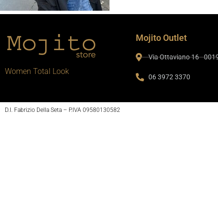
Mojito Outlet
Via Ottaviano 16 - 00
Women Total Look
06 3972 3370
D.I. Fabrizio Della Seta – P.IVA 09580130582