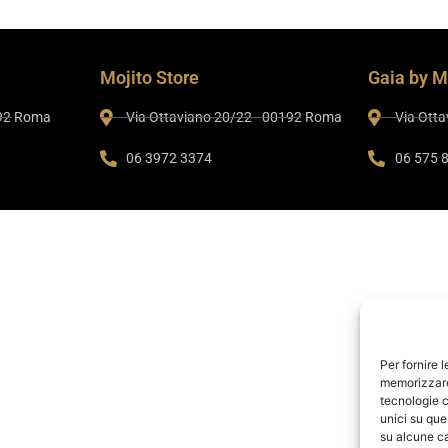
Mojito Store
Gaia by M
192 Roma
Via Ottaviano 20/22 - 00192 Roma
Via Ott
06 3972 3374
06 575 
Per fornire 
memorizzare 
tecnologie c
unici su que
su alcune ca