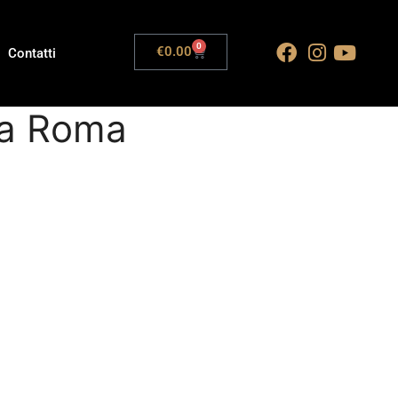
0
€
0.00
Contatti
 a Roma