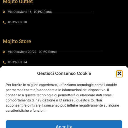
Mojito Outlet
Via Ottaviano 16 - 00192 Roma
06 3972 3370
Mojito Store
Via Ottaviano 20/22 - 00192 Roma
06 3972 3374
Gestisci Consenso Cookie
Gaia by Mojito
Per fornire le migliori esperienze, utilizziamo tecnologie come i cookie
per memorizzare e/o accedere alle informazioni del dispositivo. Il
Via Ottaviano 24 - 00192 Roma
consenso a queste tecnologie ci permetterà di elaborare dati come il
comportamento di navigazione o ID unici su questo sito. Non
06 575 8821
acconsentire o ritirare il consenso può influire negativamente su alcune
caratteristiche e funzioni.
Policy
Accetta