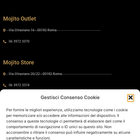
Mojito Outlet
Via Ottaviano 16 - 00192 Roma
06 3972 3370
Mojito Store
Via Ottaviano 20/22 - 00192 Roma
06 3972 3374
Gestisci Consenso Cookie
Gaia by Mojito
Per fornire le migliori esperienze, utilizziamo tecnologie come i cookie
per memorizzare e/o accedere alle informazioni del dispositivo. Il
Via Ottaviano 24 - 00192 Roma
consenso a queste tecnologie ci permetterà di elaborare dati come il
comportamento di navigazione o ID unici su questo sito. Non
06 575 8821
acconsentire o ritirare il consenso può influire negativamente su alcune
caratteristiche e funzioni.