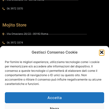
06 3972 3370
Mojito Store
Via Ottaviano 20/22 - 00192 Roma
06 3972 3374
Gestisci Consenso Cookie
Gaia by Mojito
Per fornire le migliori esperienze, utilizziamo tecnologie come i cookie
per memorizzare e/o accedere alle informazioni del dispositivo. Il
Via Ottaviano 24 - 00192 Roma
consenso a queste tecnologie ci permetterà di elaborare dati come il
comportamento di navigazione o ID unici su questo sito. Non
06 575 8821
acconsentire o ritirare il consenso può influire negativamente su alcune
caratteristiche e funzioni.
Policy
Accetta
Cookie Policy
Privacy Policy
Nega