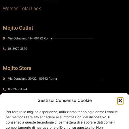
Women Total Look
Mojito Outlet
Via Ottaviano 16 - 00192 Roma
06 3972 3370
Mojito Store
Via Ottaviano 20/22 - 00192 Roma
06 3972 3374
Gestisci Consenso Cookie
Gaia by Mojito
Per fornire le migliori esperienze, utilizziamo tecnologie come i cookie
per memorizzare e/o accedere alle informazioni del dispositivo. Il
Via Ottaviano 24 - 00192 Roma
consenso a queste tecnologie ci permetterà di elaborare dati come il
comportamento di navigazione o ID unici su questo sito. Non