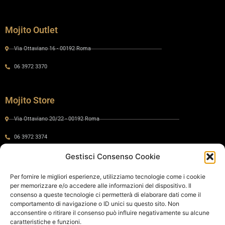
Mojito Outlet
Via Ottaviano 16 - 00192 Roma
06 3972 3370
Mojito Store
Via Ottaviano 20/22 - 00192 Roma
06 3972 3374
Gestisci Consenso Cookie
Gaia by Mojito
Per fornire le migliori esperienze, utilizziamo tecnologie come i cookie
per memorizzare e/o accedere alle informazioni del dispositivo. Il
Via Ottaviano 24 - 00192 Roma
consenso a queste tecnologie ci permetterà di elaborare dati come il
comportamento di navigazione o ID unici su questo sito. Non
06 575 8821
acconsentire o ritirare il consenso può influire negativamente su alcune
caratteristiche e funzioni.