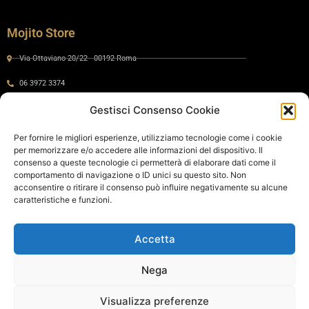
Mojito Store
Via Ottaviano 20/22 - 00192 Roma
06 3972 3374
Gestisci Consenso Cookie
Gaia by Mojito
Per fornire le migliori esperienze, utilizziamo tecnologie come i cookie
per memorizzare e/o accedere alle informazioni del dispositivo. Il
Via Ottaviano 24 - 00192 Roma
consenso a queste tecnologie ci permetterà di elaborare dati come il
comportamento di navigazione o ID unici su questo sito. Non
06 575 8821
acconsentire o ritirare il consenso può influire negativamente su alcune
caratteristiche e funzioni.
Policy
Accetta
Cookie Policy
Privacy Policy
Nega
Termini e condizioni di vendita
Visualizza preferenze