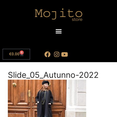
0
€
0.00
Slide_05_Autunno-2022