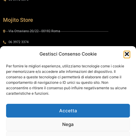
Mojito Store
Via Ottaviano 20/22 - 00192 Roma
06 3972 3374
Gestisci Consenso Cookie
Gaia by Mojito
Per fornire le migliori esperienze, utilizziamo tecnologie come i cookie
per memorizzare e/o accedere alle informazioni del dispositivo. Il
Via Ottaviano 24 - 00192 Roma
consenso a queste tecnologie ci permetterà di elaborare dati come il
comportamento di navigazione o ID unici su questo sito. Non
06 575 8821
acconsentire o ritirare il consenso può influire negativamente su alcune
caratteristiche e funzioni.
Policy
Accetta
Cookie Policy
Privacy Policy
Nega
Termini e condizioni di vendita