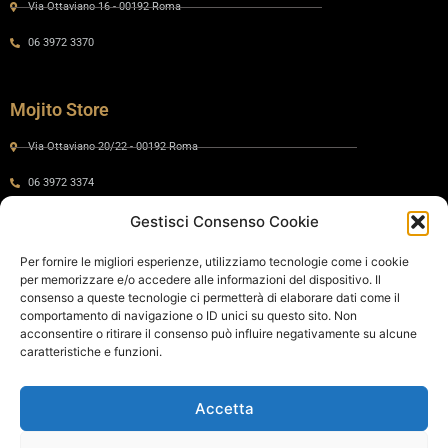
Via Ottaviano 16 - 00192 Roma
06 3972 3370
Mojito Store
Via Ottaviano 20/22 - 00192 Roma
06 3972 3374
Gestisci Consenso Cookie
Gaia by Mojito
Per fornire le migliori esperienze, utilizziamo tecnologie come i cookie
per memorizzare e/o accedere alle informazioni del dispositivo. Il
Via Ottaviano 24 - 00192 Roma
consenso a queste tecnologie ci permetterà di elaborare dati come il
comportamento di navigazione o ID unici su questo sito. Non
06 575 8821
acconsentire o ritirare il consenso può influire negativamente su alcune
caratteristiche e funzioni.
Policy
Accetta
Cookie Policy
Privacy Policy