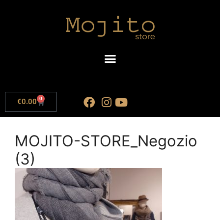
0
€
0.00
MOJITO-STORE_Negozio
(3)