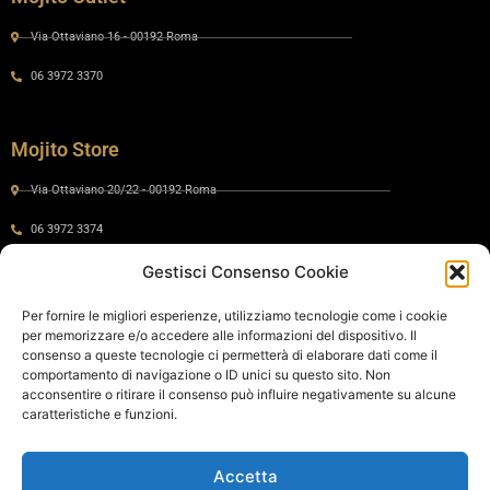
Via Ottaviano 16 - 00192 Roma
06 3972 3370
Mojito Store
Via Ottaviano 20/22 - 00192 Roma
06 3972 3374
Gestisci Consenso Cookie
Gaia by Mojito
Per fornire le migliori esperienze, utilizziamo tecnologie come i cookie
per memorizzare e/o accedere alle informazioni del dispositivo. Il
Via Ottaviano 24 - 00192 Roma
consenso a queste tecnologie ci permetterà di elaborare dati come il
comportamento di navigazione o ID unici su questo sito. Non
06 575 8821
acconsentire o ritirare il consenso può influire negativamente su alcune
caratteristiche e funzioni.
Policy
Accetta