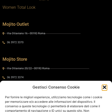
Women Total Look
Mojito Outlet
Via Ottaviano 16 - 00192 Roma
06 3972 3370
Mojito Store
Via Ottaviano 20/22 - 00192 Roma
06 3972 3374
Gestisci Consenso Cookie
Gaia by Mojito
Per fornire le migliori esperienze, utilizziamo tecnologie come i cookie
per memorizzare e/o accedere alle informazioni del dispositivo. Il
Via Ottaviano 24 - 00192 Roma
consenso a queste tecnologie ci permetterà di elaborare dati come il
comportamento di navigazione o ID unici su questo sito. Non