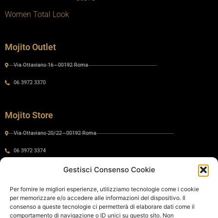
Women Total Look
Mojito Outlet
Via Ottaviano 16 - 00192 Roma
06 3972 3370
Mojito Store
Via Ottaviano 20/22 - 00192 Roma
06 3972 3374
Gestisci Consenso Cookie
Gaia by Mojito
Per fornire le migliori esperienze, utilizziamo tecnologie come i cookie
per memorizzare e/o accedere alle informazioni del dispositivo. Il
Via Ottaviano 24 - 00192 Roma
consenso a queste tecnologie ci permetterà di elaborare dati come il
comportamento di navigazione o ID unici su questo sito. Non