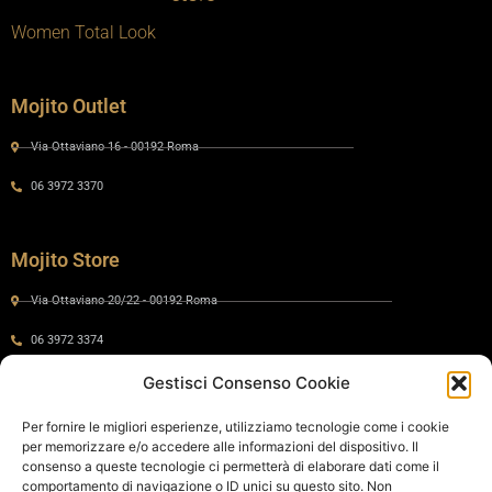
Women Total Look
Mojito Outlet
Via Ottaviano 16 - 00192 Roma
06 3972 3370
Mojito Store
Via Ottaviano 20/22 - 00192 Roma
06 3972 3374
Gestisci Consenso Cookie
Gaia by Mojito
Per fornire le migliori esperienze, utilizziamo tecnologie come i cookie
per memorizzare e/o accedere alle informazioni del dispositivo. Il
Via Ottaviano 24 - 00192 Roma
consenso a queste tecnologie ci permetterà di elaborare dati come il
comportamento di navigazione o ID unici su questo sito. Non