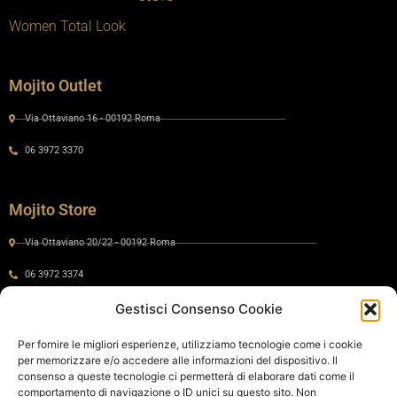
Women Total Look
Mojito Outlet
Via Ottaviano 16 - 00192 Roma
06 3972 3370
Mojito Store
Via Ottaviano 20/22 - 00192 Roma
06 3972 3374
Gestisci Consenso Cookie
Gaia by Mojito
Per fornire le migliori esperienze, utilizziamo tecnologie come i cookie
per memorizzare e/o accedere alle informazioni del dispositivo. Il
Via Ottaviano 24 - 00192 Roma
consenso a queste tecnologie ci permetterà di elaborare dati come il
comportamento di navigazione o ID unici su questo sito. Non