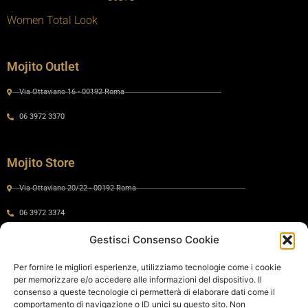
Women Total Look
Mojito Outlet
Via Ottaviano 16 - 00192 Roma
06 3972 3370
Mojito Store
Via Ottaviano 20/22 - 00192 Roma
06 3972 3374
Gestisci Consenso Cookie
Gaia by Mojito
Per fornire le migliori esperienze, utilizziamo tecnologie come i cookie
per memorizzare e/o accedere alle informazioni del dispositivo. Il
Via Ottaviano 24 - 00192 Roma
consenso a queste tecnologie ci permetterà di elaborare dati come il
comportamento di navigazione o ID unici su questo sito. Non