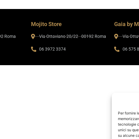
Mojito Store
Gaia by M
192 Roma
Via Ottaviano 20/22 - 00192 Roma
Via Ott
06 3972 3374
06 575 
Per fornire 
memorizzare 
tecnologie c
unici su que
su alcune ca