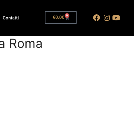
0
€
0.00
Contatti
 a Roma