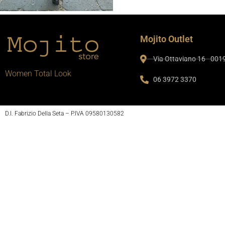
Mojito Outlet
Via Ottaviano 16 - 00
Women Total Look
06 3972 3370
D.I. Fabrizio Della Seta – P.IVA 09580130582