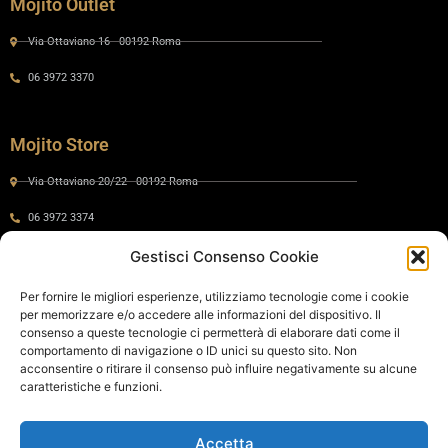
Mojito Outlet
Via Ottaviano 16 - 00192 Roma
06 3972 3370
Mojito Store
Via Ottaviano 20/22 - 00192 Roma
06 3972 3374
Gestisci Consenso Cookie
Gaia by Mojito
Per fornire le migliori esperienze, utilizziamo tecnologie come i cookie
per memorizzare e/o accedere alle informazioni del dispositivo. Il
Via Ottaviano 24 - 00192 Roma
consenso a queste tecnologie ci permetterà di elaborare dati come il
comportamento di navigazione o ID unici su questo sito. Non
06 575 8821
acconsentire o ritirare il consenso può influire negativamente su alcune
caratteristiche e funzioni.
Policy
Accetta