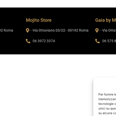
Mojito Store
Gaia by M
192 Roma
Via Ottaviano 20/22 - 00192 Roma
Via Ott
06 3972 3374
06 575 
Per fornire 
memorizzare 
tecnologie c
unici su que
su alcune ca