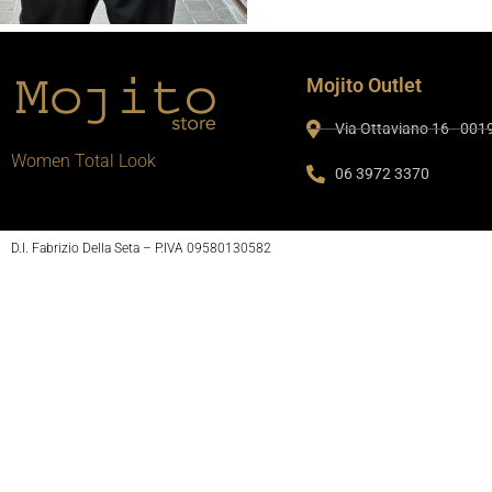
Mojito Outlet
Via Ottaviano 16 - 00
Women Total Look
06 3972 3370
D.I. Fabrizio Della Seta – P.IVA 09580130582