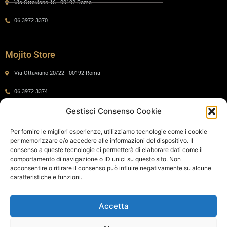
Via Ottaviano 16 - 00192 Roma
06 3972 3370
Mojito Store
Via Ottaviano 20/22 - 00192 Roma
06 3972 3374
Gestisci Consenso Cookie
Gaia by Mojito
Per fornire le migliori esperienze, utilizziamo tecnologie come i cookie
per memorizzare e/o accedere alle informazioni del dispositivo. Il
Via Ottaviano 24 - 00192 Roma
consenso a queste tecnologie ci permetterà di elaborare dati come il
comportamento di navigazione o ID unici su questo sito. Non
06 575 8821
acconsentire o ritirare il consenso può influire negativamente su alcune
caratteristiche e funzioni.
Policy
Accetta
Cookie Policy
Privacy Policy