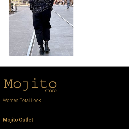
Women Total Look
Mojito Outlet