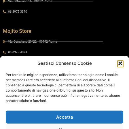
Via Ottaviano 16 - 00192 Roma
06 3972 3370
Mojito Store
Via Ottaviano 20/22 - 00192 Roma
06 3972 3374
Gestisci Consenso Cookie
Gaia by Mojito
Per fornire le migliori esperienze, utilizziamo tecnologie come i cookie
per memorizzare e/o accedere alle informazioni del dispositivo. Il
Via Ottaviano 24 - 00192 Roma
consenso a queste tecnologie ci permetterà di elaborare dati come il
comportamento di navigazione o ID unici su questo sito. Non
06 575 8821
acconsentire o ritirare il consenso può influire negativamente su alcune
caratteristiche e funzioni.
Policy
Accetta
Cookie Policy
Privacy Policy