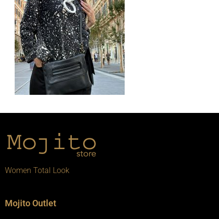
Women Total Look
Mojito Outlet