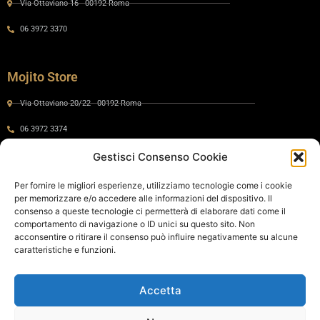
Via Ottaviano 16 - 00192 Roma
06 3972 3370
Mojito Store
Via Ottaviano 20/22 - 00192 Roma
06 3972 3374
Gestisci Consenso Cookie
Gaia by Mojito
Per fornire le migliori esperienze, utilizziamo tecnologie come i cookie
per memorizzare e/o accedere alle informazioni del dispositivo. Il
Via Ottaviano 24 - 00192 Roma
consenso a queste tecnologie ci permetterà di elaborare dati come il
comportamento di navigazione o ID unici su questo sito. Non
06 575 8821
acconsentire o ritirare il consenso può influire negativamente su alcune
caratteristiche e funzioni.
Policy
Accetta
Cookie Policy
Privacy Policy