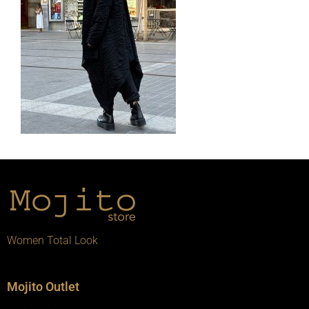
Women Total Look
Mojito Outlet