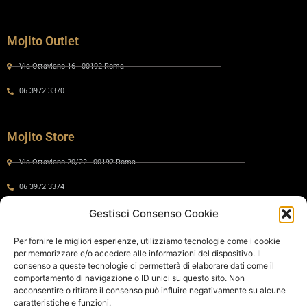
Mojito Outlet
Via Ottaviano 16 - 00192 Roma
06 3972 3370
Mojito Store
Via Ottaviano 20/22 - 00192 Roma
06 3972 3374
Gestisci Consenso Cookie
Gaia by Mojito
Per fornire le migliori esperienze, utilizziamo tecnologie come i cookie
per memorizzare e/o accedere alle informazioni del dispositivo. Il
Via Ottaviano 24 - 00192 Roma
consenso a queste tecnologie ci permetterà di elaborare dati come il
comportamento di navigazione o ID unici su questo sito. Non
06 575 8821
acconsentire o ritirare il consenso può influire negativamente su alcune
caratteristiche e funzioni.