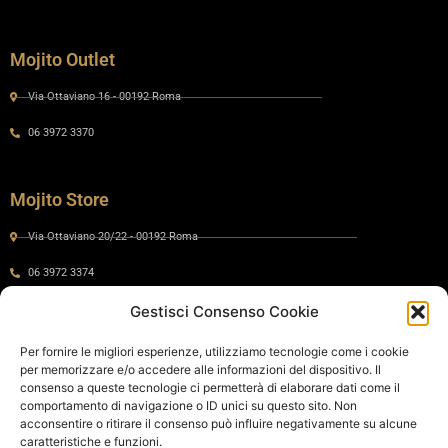
Mojito Outlet
Via Ottaviano 16 - 00192 Roma
06 3972 3370
Mojito Store
Via Ottaviano 20/22 - 00192 Roma
06 3972 3374
Gestisci Consenso Cookie
Gaia by Mojito
Per fornire le migliori esperienze, utilizziamo tecnologie come i cookie
per memorizzare e/o accedere alle informazioni del dispositivo. Il
Via Ottaviano 24 - 00192 Roma
consenso a queste tecnologie ci permetterà di elaborare dati come il
comportamento di navigazione o ID unici su questo sito. Non
06 575 8821
acconsentire o ritirare il consenso può influire negativamente su alcune
caratteristiche e funzioni.