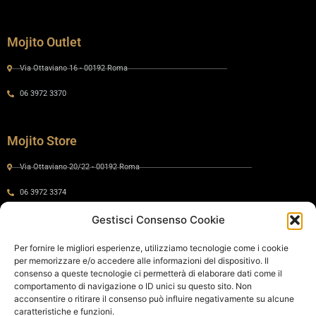
Mojito Outlet
Via Ottaviano 16 - 00192 Roma
06 3972 3370
Mojito Store
Via Ottaviano 20/22 - 00192 Roma
06 3972 3374
Gestisci Consenso Cookie
Gaia by Mojito
Per fornire le migliori esperienze, utilizziamo tecnologie come i cookie
per memorizzare e/o accedere alle informazioni del dispositivo. Il
Via Ottaviano 24 - 00192 Roma
consenso a queste tecnologie ci permetterà di elaborare dati come il
comportamento di navigazione o ID unici su questo sito. Non
06 575 8821
acconsentire o ritirare il consenso può influire negativamente su alcune
caratteristiche e funzioni.