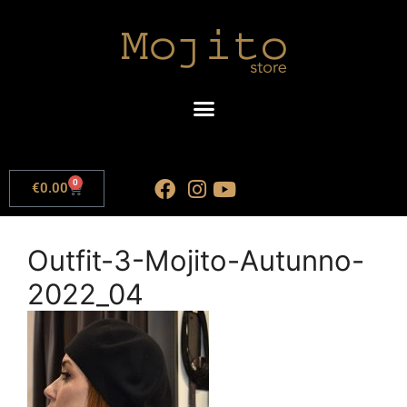
0
€
0.00
Outfit-3-Mojito-Autunno-
2022_04