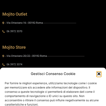
Mojito Outlet
Via Ottaviano 16 - 00192 Roma
06 3972 3370
Mojito Store
Via Ottaviano 20/22 - 00192 Roma
06 3972 3374
Gestisci Consenso Cookie
Gaia by Mojito
Per fornire le migliori esperienze, utilizziamo tecnologie come i cookie
per memorizzare e/o accedere alle informazioni del dispositivo. Il
Via Ottaviano 24 - 00192 Roma
consenso a queste tecnologie ci permetterà di elaborare dati come il
comportamento di navigazione o ID unici su questo sito. Non
06 575 8821
acconsentire o ritirare il consenso può influire negativamente su alcune
caratteristiche e funzioni.