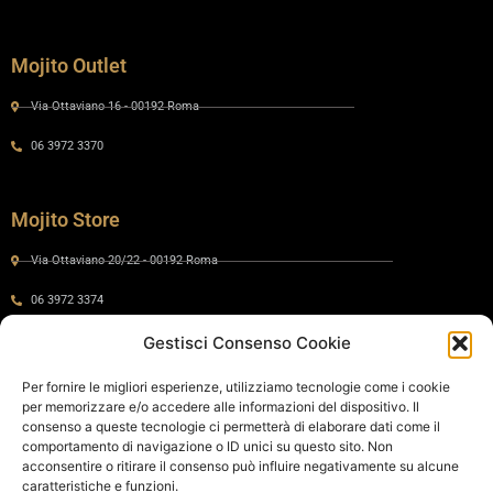
Mojito Outlet
Via Ottaviano 16 - 00192 Roma
06 3972 3370
Mojito Store
Via Ottaviano 20/22 - 00192 Roma
06 3972 3374
Gestisci Consenso Cookie
Gaia by Mojito
Per fornire le migliori esperienze, utilizziamo tecnologie come i cookie
per memorizzare e/o accedere alle informazioni del dispositivo. Il
Via Ottaviano 24 - 00192 Roma
consenso a queste tecnologie ci permetterà di elaborare dati come il
comportamento di navigazione o ID unici su questo sito. Non
06 575 8821
acconsentire o ritirare il consenso può influire negativamente su alcune
caratteristiche e funzioni.