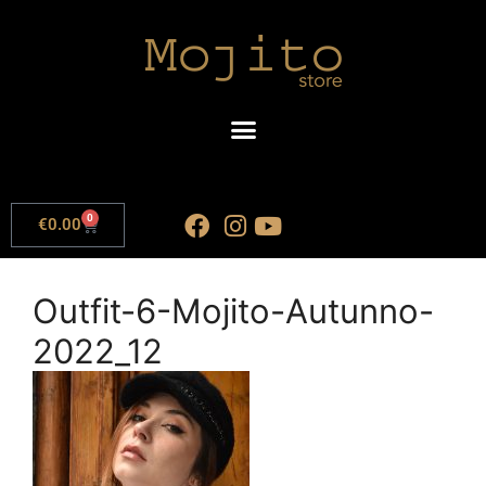
0
€
0.00
Outfit-6-Mojito-Autunno-
2022_12