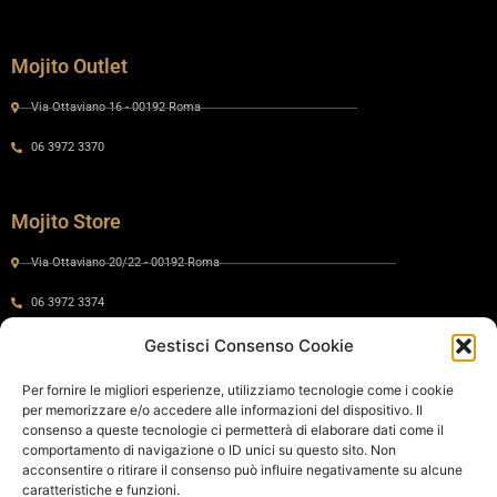
Mojito Outlet
Via Ottaviano 16 - 00192 Roma
06 3972 3370
Mojito Store
Via Ottaviano 20/22 - 00192 Roma
06 3972 3374
Gestisci Consenso Cookie
Gaia by Mojito
Per fornire le migliori esperienze, utilizziamo tecnologie come i cookie
per memorizzare e/o accedere alle informazioni del dispositivo. Il
Via Ottaviano 24 - 00192 Roma
consenso a queste tecnologie ci permetterà di elaborare dati come il
comportamento di navigazione o ID unici su questo sito. Non
06 575 8821
acconsentire o ritirare il consenso può influire negativamente su alcune
caratteristiche e funzioni.