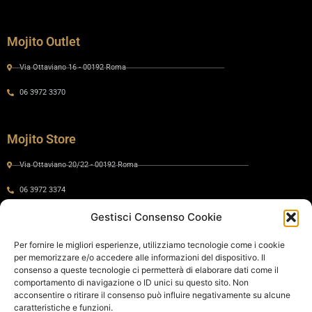
Mojito Outlet
Via Ottaviano 16 - 00192 Roma
06 3972 3370
Mojito Store
Via Ottaviano 20/22 - 00192 Roma
06 3972 3374
Gestisci Consenso Cookie
Gaia by Mojito
Per fornire le migliori esperienze, utilizziamo tecnologie come i cookie
per memorizzare e/o accedere alle informazioni del dispositivo. Il
Via Ottaviano 24 - 00192 Roma
consenso a queste tecnologie ci permetterà di elaborare dati come il
comportamento di navigazione o ID unici su questo sito. Non
06 575 8821
acconsentire o ritirare il consenso può influire negativamente su alcune
caratteristiche e funzioni.