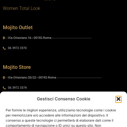
Women Total Look
Mojito Outlet
Via Ottaviano 16 - 00192 Roma
06 3972 3370
Mojito Store
Via Ottaviano 20/22 - 00192 Roma
06 3972 3374
Gestisci Consenso Cookie
Gaia by Mojito
Per fornire le migliori esperienze, utilizziamo tecnologie come i cookie
per memorizzare e/o accedere alle informazioni del dispositivo. Il
Via Ottaviano 24 - 00192 Roma
consenso a queste tecnologie ci permetterà di elaborare dati come il
comportamento di navigazione o ID unici su questo sito. Non